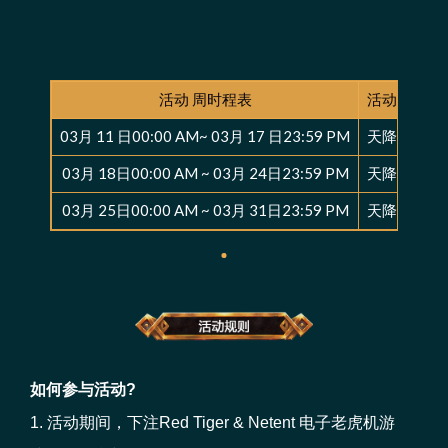
活动 周时程表
活动型态
03月 11 日00:00 AM~ 03月 17 日23:59 PM
天降红包
03月 18日00:00 AM ~ 03月 24日23:59 PM
天降红包
03月 25日00:00 AM ~ 03月 31日23:59 PM
天降红包
如何参与活动?
1. 活动期间，下注Red Tiger & Netent 电子老虎机游